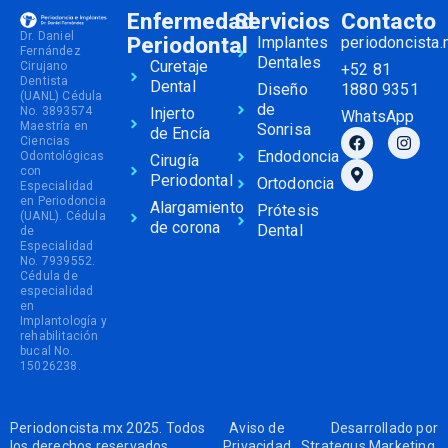
Enfermedad
Servicios
Contacto
Dr. Daniel
Periodontal
Implantes
periodoncista
Fernández
Dentales
Curetaje
Cirujano
+52 81
Dentista
Dental
Diseño
1880 9351
(UANL) Cédula
de
No. 3893574
Injerto
WhatsApp
Maestría en
Sonrisa
de Encía
Ciencias
Endodoncia
Odontológicas
Cirugía
con
Periodontal
Ortodoncia
Especialidad
en Periodoncia
Alargamiento
Prótesis
(UANL). Cédula
de corona
Dental
de
Especialidad
No. 7939552.
Cédula de
especialidad
en
Implantología y
rehabilitación
bucal No.
15026238.
Periodoncista.mx 2025. Todos
Aviso de
Desarrollado por
los derechos reservados.
Privacidad
Strategus Marketing
.