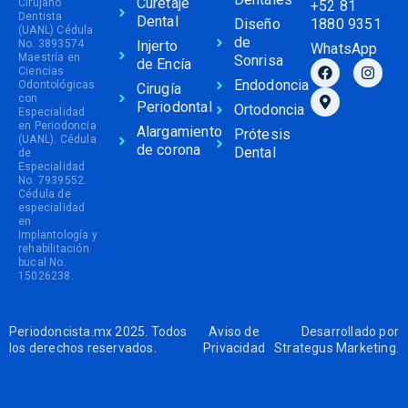
Curetaje
Cirujano
+52 81
Dentista
Dental
Diseño
1880 9351
(UANL) Cédula
de
No. 3893574
Injerto
WhatsApp
Maestría en
Sonrisa
de Encía
Ciencias
Endodoncia
Odontológicas
Cirugía
con
Periodontal
Ortodoncia
Especialidad
en Periodoncia
Alargamiento
Prótesis
(UANL). Cédula
de corona
Dental
de
Especialidad
No. 7939552.
Cédula de
especialidad
en
Implantología y
rehabilitación
bucal No.
15026238.
Periodoncista.mx 2025. Todos
Aviso de
Desarrollado por
los derechos reservados.
Privacidad
Strategus Marketing
.