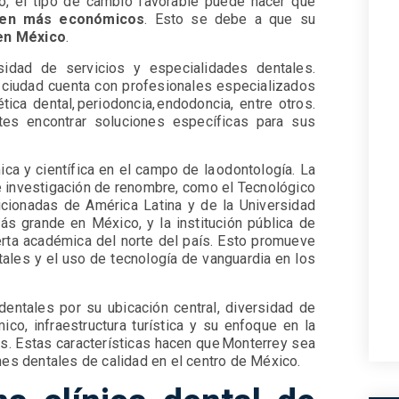
, el tipo de cambio favorable puede hacer que
lten más económicos
. Esto se debe a que su
 en México
.
sidad de servicios y especialidades dentales.
 ciudad cuenta con profesionales especializados
ica dental, periodoncia, endodoncia, entre otros.
tes encontrar soluciones específicas para sus
a y científica en el campo de la odontología. La
de investigación de renombre, como el Tecnológico
icionadas de América Latina y de la Universidad
s grande en México, y la institución pública de
rta académica del norte del país. Esto promueve
tales y el uso de tecnología de vanguardia en los
dentales por su ubicación central, diversidad de
co, infraestructura turística y su enfoque en la
es. Estas características hacen que Monterrey sea
nes dentales de calidad en el centro de México.