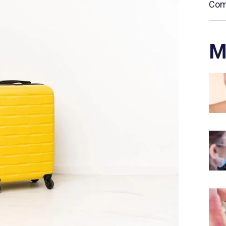
Comp
M