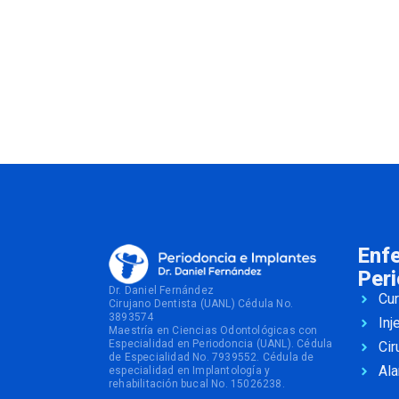
Enf
Peri
Dr. Daniel Fernández
Cur
Cirujano Dentista (UANL) Cédula No.
3893574
Inj
Maestría en Ciencias Odontológicas con
Especialidad en Periodoncia (UANL). Cédula
Cir
de Especialidad No. 7939552. Cédula de
Ala
especialidad en Implantología y
rehabilitación bucal No. 15026238.