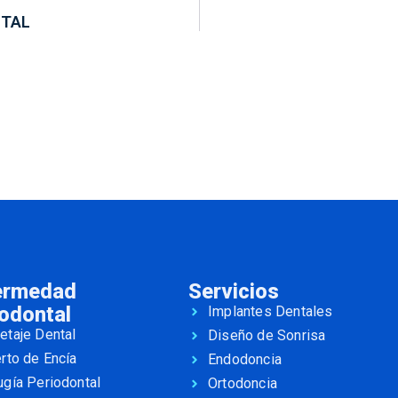
NTAL
ermedad
Servicios
odontal
Implantes Dentales
etaje Dental
Diseño de Sonrisa
erto de Encía
Endodoncia
ugía Periodontal
Ortodoncia