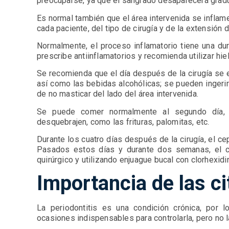
preocuparse, ya que el sangrado desaparecerá grad
Es normal también que el área intervenida se inflam
cada paciente, del tipo de cirugía y de la extensión
Normalmente, el proceso inflamatorio tiene una dur
prescribe antiinflamatorios y recomienda utilizar hie
Se recomienda que el día después de la cirugía se ev
así como las bebidas alcohólicas; se pueden inger
de no masticar del lado del área intervenida.
Se puede comer normalmente al segundo día, 
desquebrajen, como las frituras, palomitas, etc.
Durante los cuatro días después de la cirugía, el ce
Pasados estos días y durante dos semanas, el ce
quirúrgico y utilizando enjuague bucal con clorhexidi
Importancia de las ci
La periodontitis es una condición crónica, por 
ocasiones indispensables para controlarla, pero no l