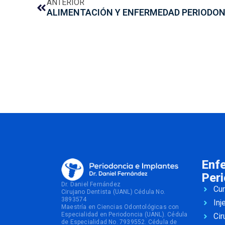
ANTERIOR
ALIMENTACIÓN Y ENFERMEDAD PERIODO
Enf
Peri
Dr. Daniel Fernández
Cur
Cirujano Dentista (UANL) Cédula No.
3893574
Inj
Maestría en Ciencias Odontológicas con
Especialidad en Periodoncia (UANL). Cédula
Cir
de Especialidad No. 7939552. Cédula de