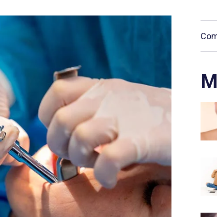
Comp
M