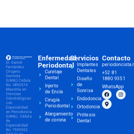
Enfermedad
Servicios
Contacto
Dr. Daniel
Periodontal
Implantes
periodoncista
Fernández
Dentales
Curetaje
Cirujano
+52 81
Dentista
Dental
Diseño
1880 9351
(UANL) Cédula
de
No. 3893574
Injerto
WhatsApp
Maestría en
Sonrisa
de Encía
Ciencias
Endodoncia
Odontológicas
Cirugía
con
Periodontal
Ortodoncia
Especialidad
en Periodoncia
Alargamiento
Prótesis
(UANL). Cédula
de corona
Dental
de
Especialidad
No. 7939552.