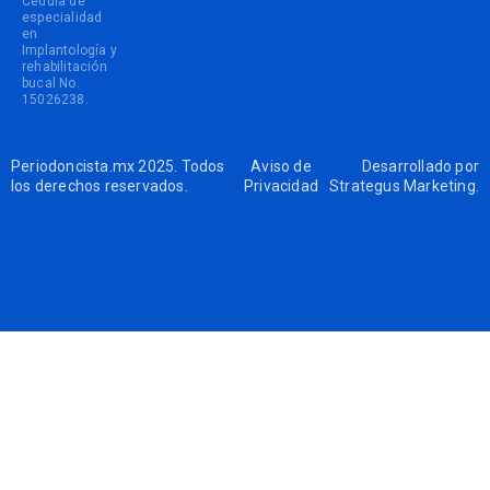
Cédula de
especialidad
en
Implantología y
rehabilitación
bucal No.
15026238.
Periodoncista.mx 2025. Todos
Aviso de
Desarrollado por
los derechos reservados.
Privacidad
Strategus Marketing
.