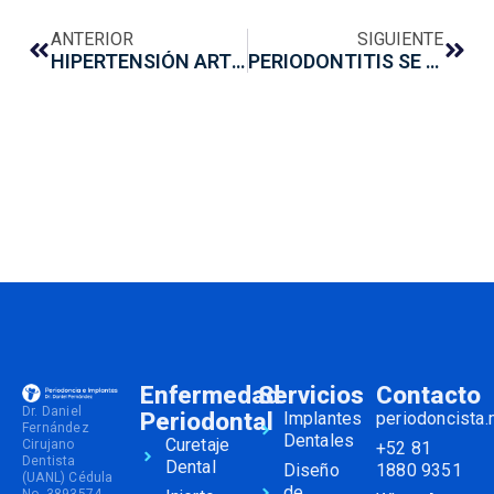
ANTERIOR
SIGUIENTE
HIPERTENSIÓN ARTERIAL Y SU ESTRECHA RELACIÓN CON LA PERIODONTITIS
PERIODONTITIS SE ASOCIA A UN MAYOR RIESGO DE CÁNCER PULMONAR Y COLON
Enfermedad
Servicios
Contacto
Dr. Daniel
Periodontal
Implantes
periodoncista
Fernández
Dentales
Curetaje
Cirujano
+52 81
Dentista
Dental
Diseño
1880 9351
(UANL) Cédula
de
No. 3893574