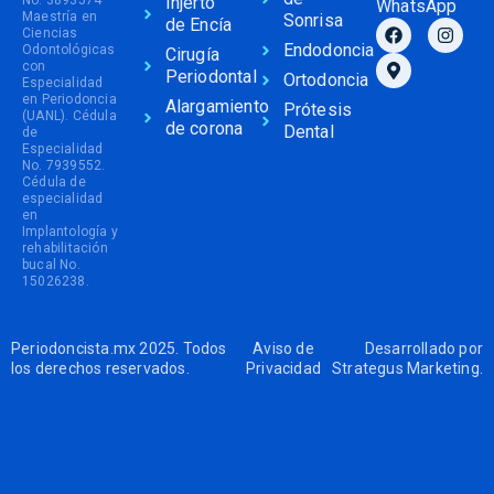
Injerto
WhatsApp
Maestría en
Sonrisa
de Encía
Ciencias
Endodoncia
Odontológicas
Cirugía
con
Periodontal
Ortodoncia
Especialidad
en Periodoncia
Alargamiento
Prótesis
(UANL). Cédula
de corona
Dental
de
Especialidad
No. 7939552.
Cédula de
especialidad
en
Implantología y
rehabilitación
bucal No.
15026238.
Periodoncista.mx 2025. Todos
Aviso de
Desarrollado por
los derechos reservados.
Privacidad
Strategus Marketing
.