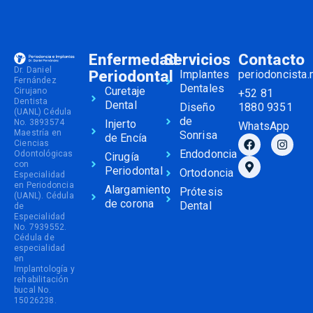
Enfermedad
Servicios
Contacto
Dr. Daniel
Periodontal
Implantes
periodoncista
Fernández
Dentales
Curetaje
Cirujano
+52 81
Dentista
Dental
Diseño
1880 9351
(UANL) Cédula
de
No. 3893574
Injerto
WhatsApp
Maestría en
Sonrisa
de Encía
Ciencias
Endodoncia
Odontológicas
Cirugía
con
Periodontal
Ortodoncia
Especialidad
en Periodoncia
Alargamiento
Prótesis
(UANL). Cédula
de corona
Dental
de
Especialidad
No. 7939552.
Cédula de
especialidad
en
Implantología y
rehabilitación
bucal No.
15026238.