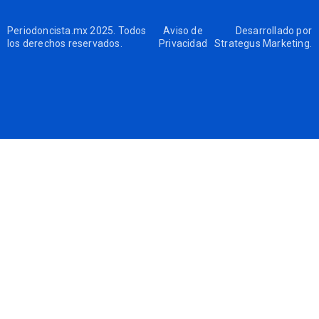
Periodoncista.mx 2025. Todos
Aviso de
Desarrollado por
los derechos reservados.
Privacidad
Strategus Marketing
.