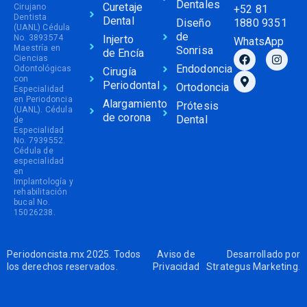
Dentales
Curetaje
Cirujano
+52 81
Dentista
Dental
Diseño
1880 9351
(UANL) Cédula
de
No. 3893574
Injerto
WhatsApp
Maestría en
Sonrisa
de Encía
Ciencias
Endodoncia
Odontológicas
Cirugía
con
Periodontal
Ortodoncia
Especialidad
en Periodoncia
Alargamiento
Prótesis
(UANL). Cédula
de corona
Dental
de
Especialidad
No. 7939552.
Cédula de
especialidad
en
Implantología y
rehabilitación
bucal No.
15026238.
Periodoncista.mx 2025. Todos
Aviso de
Desarrollado por
los derechos reservados.
Privacidad
Strategus Marketing
.