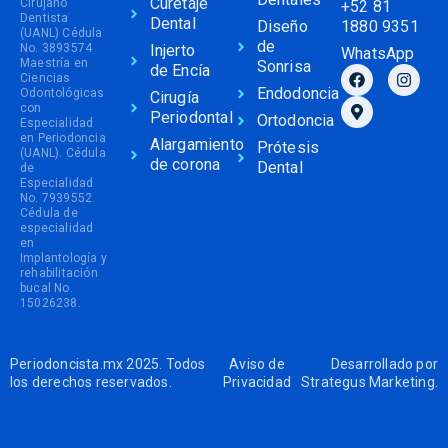
Curetaje
Cirujano
+52 81
Dentista
Dental
Diseño
1880 9351
(UANL) Cédula
de
No. 3893574
Injerto
WhatsApp
Maestría en
Sonrisa
de Encía
Ciencias
Endodoncia
Odontológicas
Cirugía
con
Periodontal
Ortodoncia
Especialidad
en Periodoncia
Alargamiento
Prótesis
(UANL). Cédula
de corona
Dental
de
Especialidad
No. 7939552.
Cédula de
especialidad
en
Implantología y
rehabilitación
bucal No.
15026238.
Periodoncista.mx 2025. Todos
Aviso de
Desarrollado por
los derechos reservados.
Privacidad
Strategus Marketing
.