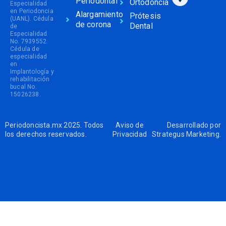
Periodontal
Ortodoncia
Especialidad
en Periodoncia
Alargamiento
Prótesis
(UANL). Cédula
de corona
Dental
de
Especialidad
No. 7939552.
Cédula de
especialidad
en
Implantología y
rehabilitación
bucal No.
15026238.
Periodoncista.mx 2025. Todos
Aviso de
Desarrollado por
los derechos reservados.
Privacidad
Strategus Marketing
.