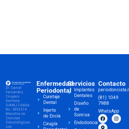
Enfermedad
Servicios
Contacto
Dr. Daniel
Periodontal
Implantes
periodoncista
Fernández
Dentales
Curetaje
Cirujano
(81) 1049
Dentista
Dental
Diseño
7988
(UANL) Cédula
de
No. 3893574
Injerto
WhatsApp
Maestría en
Sonrisa
de Encía
Ciencias
Endodoncia
Odontológicas
Cirugía
con