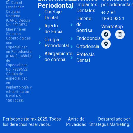
Dr. Daniel
Periodontal
Implantes
periodoncista
Fernández
Dentales
Curetaje
Cirujano
+52 81
Dentista
Dental
Diseño
1880 9351
(UANL) Cédula
de
No. 3893574
Injerto
WhatsApp
Maestría en
Sonrisa
de Encía
Ciencias
Endodoncia
Odontológicas
Cirugía
con
Periodontal
Ortodoncia
Especialidad
en Periodoncia
Alargamiento
Prótesis
(UANL). Cédula
de corona
Dental
de
Especialidad
No. 7939552.
Cédula de
especialidad
en
Implantología y
rehabilitación
bucal No.
15026238.
Periodoncista.mx 2025. Todos
Aviso de
Desarrollado por
los derechos reservados.
Privacidad
Strategus Marketing
.