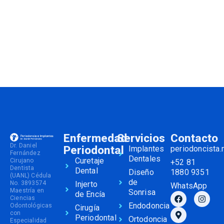
Enfermedad
Servicios
Contacto
Dr. Daniel
Periodontal
Implantes
periodoncista
Fernández
Dentales
Curetaje
Cirujano
+52 81
Dentista
Dental
Diseño
1880 9351
(UANL) Cédula
de
No. 3893574
Injerto
WhatsApp
Maestría en
Sonrisa
de Encía
Ciencias
Endodoncia
Odontológicas
Cirugía
con
Periodontal
Ortodoncia
Especialidad