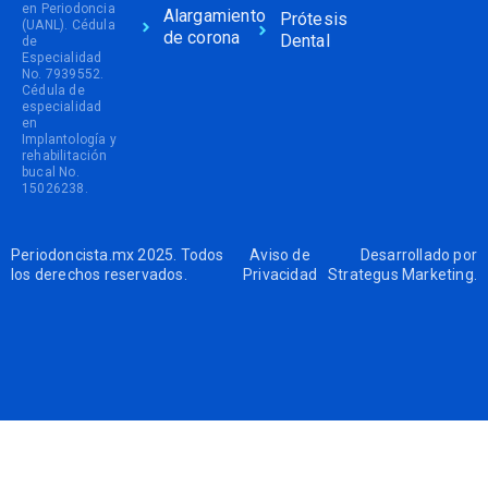
en Periodoncia
Alargamiento
Prótesis
(UANL). Cédula
de corona
Dental
de
Especialidad
No. 7939552.
Cédula de
especialidad
en
Implantología y
rehabilitación
bucal No.
15026238.
Periodoncista.mx 2025. Todos
Aviso de
Desarrollado por
los derechos reservados.
Privacidad
Strategus Marketing
.