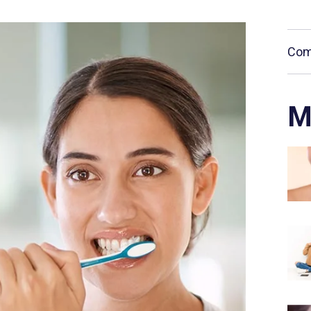
Comp
M