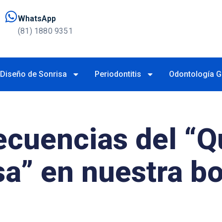
WhatsApp
(81) 1880 9351
Diseño de Sonrisa
Periodontitis
Odontología G
ecuencias del “Q
sa” en nuestra b