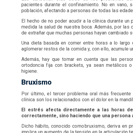
pacientes durante el confinamiento. No en vano, 
población, afectando a personas de todas las edad
El hecho de no poder acudir a la clínica durante u
medida la salud de nuestra boca. Además, por las c
de extrañar que muchas personas hayan cambiado su
Una dieta basada en comer entre horas a lo largo 
aglomerar restos de la comida y, con ello, acumule 
Además, hay que tomar en cuenta que las person
ortodoncia fija con brackets, ya sean metálicos o
higiene.
Bruxismo
Por último, el tercer problema oral más frecuente
clínica son los relacionados con el dolor en la mandí
El estrés afecta directamente a las horas d
correctamente, sino haciendo que una persona a
Dicho hábito, conocido como bruxismo, deriva en p
implica un aumento de la tensión en la articulación