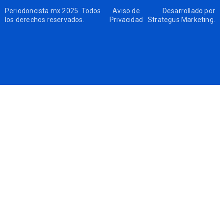
Periodoncista.mx 2025. Todos
Aviso de
Desarrollado por
los derechos reservados.
Privacidad
Strategus Marketing
.