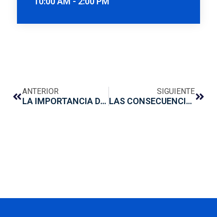
10:00 AM - 2:00 PM
ANTERIOR
SIGUIENTE
LA IMPORTANCIA DE LA SALUD BUCAL EN DIABÉTICOS EN TIEMPOS DE COVID-19
LAS CONSECUENCIAS DEL “QUÉDATE EN CASA” EN NUESTRA BOCA