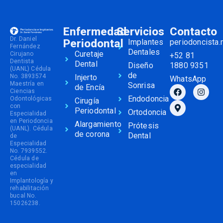
Enfermedad
Servicios
Contacto
Dr. Daniel
Periodontal
Implantes
periodoncista
Fernández
Dentales
Curetaje
Cirujano
+52 81
Dentista
Dental
Diseño
1880 9351
(UANL) Cédula
de
No. 3893574
Injerto
WhatsApp
Maestría en
Sonrisa
de Encía
Ciencias
Endodoncia
Odontológicas
Cirugía
con
Periodontal
Ortodoncia
Especialidad
en Periodoncia
Alargamiento
Prótesis
(UANL). Cédula
de corona
Dental
de
Especialidad
No. 7939552.
Cédula de
especialidad
en
Implantología y
rehabilitación
bucal No.
15026238.